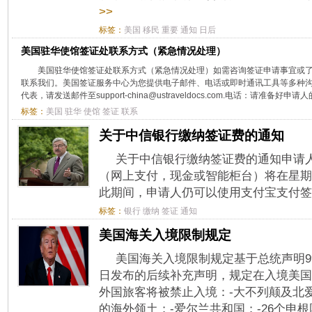
>>
标签：
美国
移民
重要
通知
日后
美国驻华使馆签证处联系方式（紧急情况处理）
美国驻华使馆签证处联系方式（紧急情况处理）如需咨询签证申请事宜或
联系我们。美国签证服务中心为您提供电子邮件、电话或即时通讯工具等多种
代表，请发送邮件至support-china@ustraveldocs.com.电话：请准备好申请人的
标签：
美国
驻华
使馆
签证
联系
关于中信银行缴纳签证费的通知
关于中信银行缴纳签证费的通知申请
（网上支付，现金或智能柜台）将在星期日5月
此期间，申请人仍可以使用支付宝支付签证
标签：
银行
缴纳
签证
通知
美国海关入境限制规定
美国海关入境限制规定基于总统声明9984,9
日发布的后续补充声明，规定在入境美国
外国旅客将被禁止入境：-大不列颠及北
的海外领土；-爱尔兰共和国；-26个申